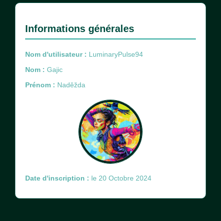
Informations générales
Nom d'utilisateur :
LuminaryPulse94
Nom :
Gajic
Prénom :
Naděžda
Date d'inscription :
le 20 Octobre 2024