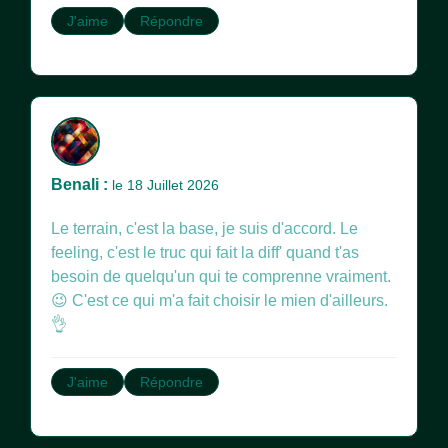
J'aime
Répondre
Benali :
le 18 Juillet 2026
Le terrain, c'est la base, je suis d'accord. Le
feeling, c'est le truc qui fait la diff' quand t'as
besoin de quelqu'un qui te comprenne vraiment.
😉 C'est ce qui m'a fait choisir le mien d'ailleurs.
👌
J'aime
Répondre