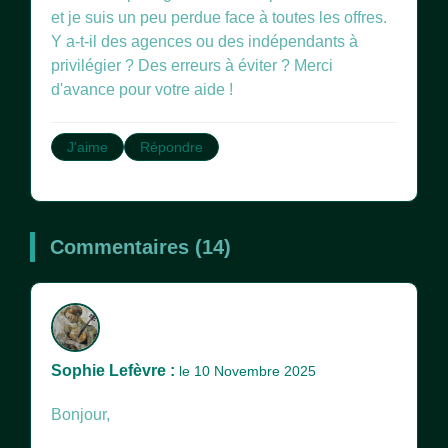
et je suis un peu perdue face à toutes les offres.
Y a-t-il des agences ou des indépendants à
privilégier ? Des erreurs à éviter ? Merci
d'avance pour votre aide !
J'aime
Répondre
Commentaires (14)
Sophie Lefèvre :
le 10 Novembre 2025
Bonjour,