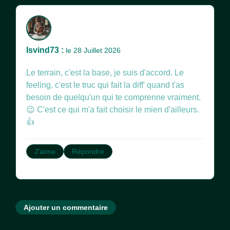
Isvind73 :
le 28 Juillet 2026
Le terrain, c'est la base, je suis d'accord. Le
feeling, c'est le truc qui fait la diff' quand t'as
besoin de quelqu'un qui te comprenne vraiment.
😉 C'est ce qui m'a fait choisir le mien d'ailleurs.
👍
J'aime
Répondre
Ajouter un commentaire